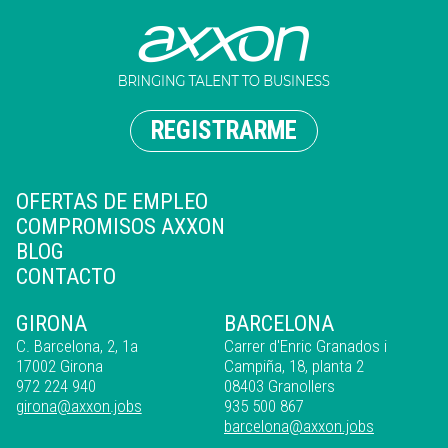
REGISTRARME
OFERTAS DE EMPLEO
COMPROMISOS AXXON
BLOG
CONTACTO
GIRONA
BARCELONA
C. Barcelona, 2, 1a
Carrer d'Enric Granados i
17002 Girona
Campiña, 18, planta 2
972 224 940
08403 Granollers
girona@axxon.jobs
935 500 867
barcelona@axxon.jobs