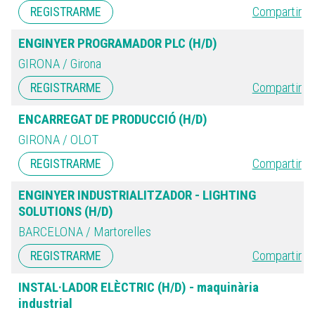
Compartir
REGISTRARME
ENGINYER PROGRAMADOR PLC (H/D)
GIRONA / Girona
Compartir
REGISTRARME
ENCARREGAT DE PRODUCCIÓ (H/D)
GIRONA / OLOT
Compartir
REGISTRARME
ENGINYER INDUSTRIALITZADOR - LIGHTING
SOLUTIONS (H/D)
BARCELONA / Martorelles
Compartir
REGISTRARME
INSTAL·LADOR ELÈCTRIC (H/D) - maquinària
industrial