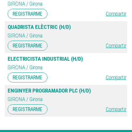
GIRONA / Girona
Compartir
REGISTRARME
QUADRISTA ELÈCTRIC (H/D)
GIRONA / Girona
Compartir
REGISTRARME
ELECTRICISTA INDUSTRIAL (H/D)
GIRONA / Girona
Compartir
REGISTRARME
ENGINYER PROGRAMADOR PLC (H/D)
GIRONA / Girona
Compartir
REGISTRARME