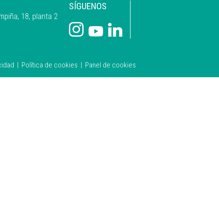
SÍGUENOS
mpiña, 18, planta 2
cidad
|
Política de cookies
|
Panel de cookies