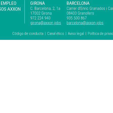
E EMPLEO
GIRONA
BARCELONA
SOS AXXON
C. Barcelona, 2, 1a
Carrer d'Enric Granados i Ca
17002 Girona
08403 Granollers
972 224 940
935 500 867
girona@axxon.jobs
barcelona@axxon.jobs
Código de conducta
|
Canal ético
|
Aviso legal
|
Política de priva