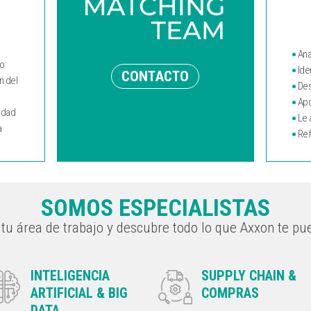
•
Ana
jo
•
Ide
CONTACTO
n del
•
Des
•
Apo
idad
•
Le 
a
•
Ref
SOMOS ESPECIALISTAS
tu área de trabajo y descubre todo lo que Axxon te pu
INTELIGENCIA
SUPPLY CHAIN &
ARTIFICIAL & BIG
COMPRAS
DATA