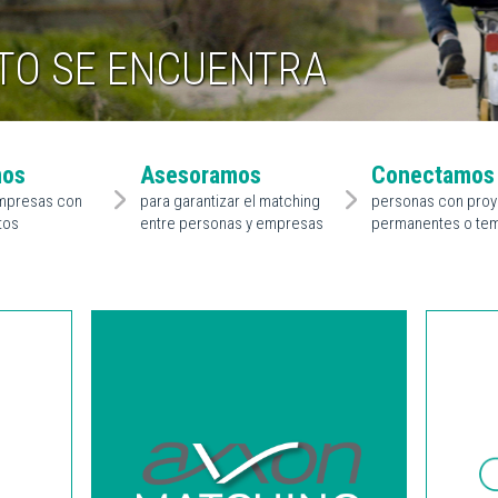
TO SE ENCUENTRA
mos
Asesoramos
Conectamos
mpresas con
para garantizar el matching
personas con pro
tos
entre personas y empresas
permanentes o te