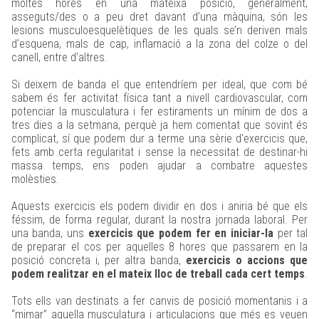
moltes hores en una mateixa posició, generalment,
asseguts/des o a peu dret davant d’una màquina, són les
lesions musculoesquelètiques de les quals se’n deriven mals
d’esquena, mals de cap, inflamació a la zona del colze o del
canell, entre d’altres.
Si deixem de banda el que entendríem per ideal, que com bé
sabem és fer activitat física tant a nivell cardiovascular, com
potenciar la musculatura i fer estiraments un mínim de dos a
tres dies a la setmana, perquè ja hem comentat que sovint és
complicat, sí que podem dur a terme una sèrie d’exercicis que,
fets amb certa regularitat i sense la necessitat de destinar-hi
massa temps, ens poden ajudar a combatre aquestes
molèsties.
Aquests exercicis els podem dividir en dos i aniria bé que els
féssim, de forma regular, durant la nostra jornada laboral. Per
una banda, uns
exercicis que podem fer en iniciar-la
per tal
de preparar el cos per aquelles 8 hores que passarem en la
posició concreta i, per altra banda,
exercicis o accions que
podem realitzar en el mateix lloc de treball cada cert temps
.
Tots ells van destinats a fer canvis de posició momentanis i a
“mimar” aquella musculatura i articulacions que més es veuen