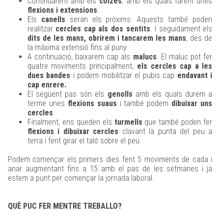
Continuarem amb els
colzes
, amb els quals farem unes
flexions i extensions
.
Els
canells
seran els pròxims. Aquests també poden
realitzar
cercles cap als dos sentits
. I seguidament els
dits de les mans, obrirem i tancarem les mans
, des de
la màxima extensió fins al puny.
A continuació, baixarem cap als
malucs
. El maluc pot fer
quatre moviments principalment,
els cercles cap a les
dues bandes
i podem mobilitzar el pubis cap
endavant i
cap enrere.
El següent pas són els
genolls
amb els quals durem a
terme unes
flexions suaus
i també podem
dibuixar uns
cercles
.
Finalment, ens queden els
turmells
que també poden fer
flexions i dibuixar cercles
clavant la punta del peu a
terra i fent girar el taló sobre el peu.
Podem començar els primers dies fent 5 moviments de cada i
anar augmentant fins a 15 amb el pas de les setmanes i ja
estem a punt per començar la jornada laboral.
QUÈ PUC FER MENTRE TREBALLO?