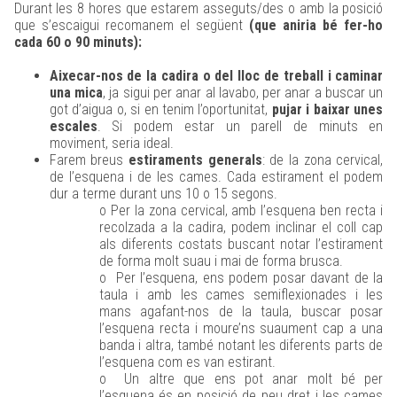
Durant les 8 hores que estarem asseguts/des o amb la posició
que s’escaigui recomanem el següent
(que aniria bé fer-ho
cada 60 o 90 minuts):
Aixecar-nos de la cadira o del lloc de treball i caminar
una mica
, ja sigui per anar al lavabo, per anar a buscar un
got d’aigua o, si en tenim l’oportunitat,
pujar i baixar unes
escales
. Si podem estar un parell de minuts en
moviment, seria ideal.
Farem breus
estiraments generals
: de la zona cervical,
de l’esquena i de les cames. Cada estirament el podem
dur a terme durant uns 10 o 15 segons.
o Per la zona cervical, amb l’esquena ben recta i
recolzada a la cadira, podem inclinar el coll cap
als diferents costats buscant notar l’estirament
de forma molt suau i mai de forma brusca.
o Per l’esquena, ens podem posar davant de la
taula i amb les cames semiflexionades i les
mans agafant-nos de la taula, buscar posar
l’esquena recta i moure’ns suaument cap a una
banda i altra, també notant les diferents parts de
l’esquena com es van estirant.
o Un altre que ens pot anar molt bé per
l’esquena és en posició de peu dret i les cames