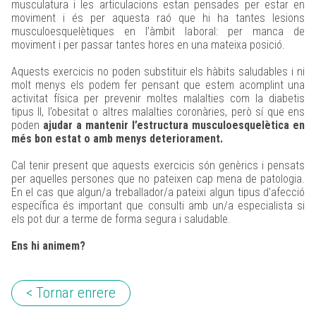
musculatura i les articulacions estan pensades per estar en
moviment i és per aquesta raó que hi ha tantes lesions
musculoesquelètiques en l’àmbit laboral: per manca de
moviment i per passar tantes hores en una mateixa posició.
Aquests exercicis no poden substituir els hàbits saludables i ni
molt menys els podem fer pensant que estem acomplint una
activitat física per prevenir moltes malalties com la diabetis
tipus II, l’obesitat o altres malalties coronàries, però sí que ens
poden
ajudar a mantenir l’estructura musculoesquelètica en
més bon estat o amb menys deteriorament.
Cal tenir present que aquests exercicis són genèrics i pensats
per aquelles persones que no pateixen cap mena de patologia.
En el cas que algun/a treballador/a pateixi algun tipus d’afecció
específica és important que consulti amb un/a especialista si
els pot dur a terme de forma segura i saludable.
Ens hi animem?
< Tornar enrere