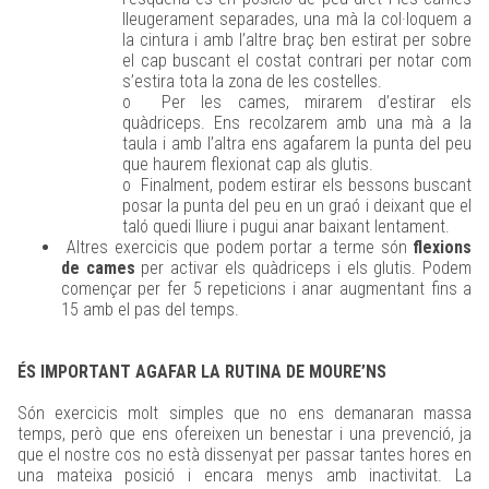
lleugerament separades, una mà la col·loquem a
la cintura i amb l’altre braç ben estirat per sobre
el cap buscant el costat contrari per notar com
s’estira tota la zona de les costelles.
o Per les cames, mirarem d’estirar els
quàdriceps. Ens recolzarem amb una mà a la
taula i amb l’altra ens agafarem la punta del peu
que haurem flexionat cap als glutis.
o Finalment, podem estirar els bessons buscant
posar la punta del peu en un graó i deixant que el
taló quedi lliure i pugui anar baixant lentament.
Altres exercicis que podem portar a terme són
flexions
de cames
per activar els quàdriceps i els glutis. Podem
començar per fer 5 repeticions i anar augmentant fins a
15 amb el pas del temps.
ÉS IMPORTANT AGAFAR LA RUTINA DE MOURE’NS
Són exercicis molt simples que no ens demanaran massa
temps, però que ens ofereixen un benestar i una prevenció, ja
que el nostre cos no està dissenyat per passar tantes hores en
una mateixa posició i encara menys amb inactivitat. La