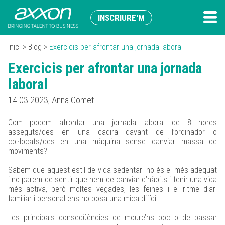
INSCRIURE'M
Inici
>
Blog
>
Exercicis per afrontar una jornada laboral
Exercicis per afrontar una jornada
laboral
14.03.2023, Anna Comet
Com podem afrontar una jornada laboral de 8 hores
asseguts/des en una cadira davant de l’ordinador o
col·locats/des en una màquina sense canviar massa de
moviments?
Sabem que aquest estil de vida sedentari no és el més adequat
i no parem de sentir que hem de canviar d’hàbits i tenir una vida
més activa, però moltes vegades, les feines i el ritme diari
familiar i personal ens ho posa una mica difícil.
Les principals conseqüències de moure’ns poc o de passar