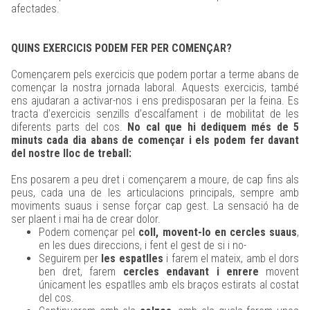
afectades.
QUINS EXERCICIS PODEM FER PER COMENÇAR?
Començarem pels exercicis que podem portar a terme abans de
començar la nostra jornada laboral. Aquests exercicis, també
ens ajudaran a activar-nos i ens predisposaran per la feina. Es
tracta d’exercicis senzills d’escalfament i de mobilitat de les
diferents parts del cos.
No cal que hi dediquem més de 5
minuts cada dia abans de començar i els podem fer davant
del nostre lloc de treball:
Ens posarem a peu dret i començarem a moure, de cap fins als
peus, cada una de les articulacions principals, sempre amb
moviments suaus i sense forçar cap gest. La sensació ha de
ser plaent i mai ha de crear dolor.
Podem començar pel
coll, movent-lo en cercles suaus
,
en les dues direccions, i fent el gest de si i no-
Seguirem per
les espatlles
i farem el mateix, amb el dors
ben dret, farem
cercles endavant i enrere
movent
únicament les espatlles amb els braços estirats al costat
del cos.