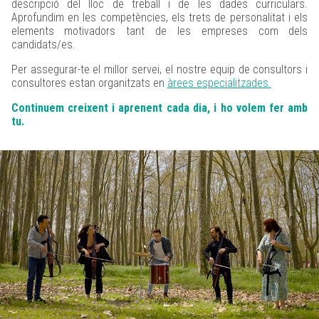
descripció del lloc de treball i de les dades curriculars.
Aprofundim en les competències, els trets de personalitat i els
elements motivadors tant de les empreses com dels
candidats/es.
Per assegurar-te el millor servei, el nostre equip de consultors i
consultores estan organitzats en
àrees especialitzades.
Continuem creixent i aprenent cada dia, i ho volem fer amb
tu.