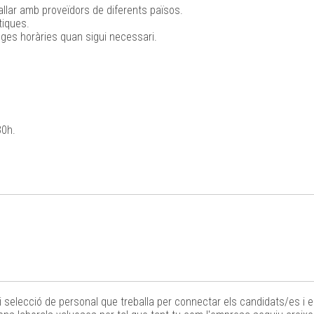
reballar amb proveïdors de diferents països.
tiques.
ranges horàries quan sigui necessari.
30h.
i selecció de personal que treballa per connectar els candidats/es i