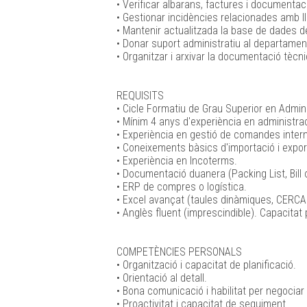
• Verificar albarans, factures i documenta
• Gestionar incidències relacionades amb lli
• Mantenir actualitzada la base de dades de
• Donar suport administratiu al departame
• Organitzar i arxivar la documentació tècni
REQUISITS
• Cicle Formatiu de Grau Superior en Admini
• Mínim 4 anys d'experiència en administrac
• Experiència en gestió de comandes inter
• Coneixements bàsics d'importació i expor
• Experiència en Incoterms.
• Documentació duanera (Packing List, Bill of
• ERP de compres o logística.
• Excel avançat (taules dinàmiques, CERCA.
• Anglès fluent (imprescindible). Capacitat
COMPETÈNCIES PERSONALS
• Organització i capacitat de planificació.
• Orientació al detall.
• Bona comunicació i habilitat per negocia
• Proactivitat i capacitat de seguiment.