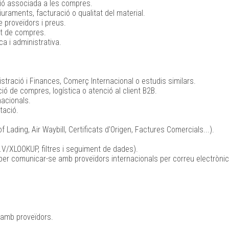
ció associada a les compres.
uraments, facturació o qualitat del material.
 proveïdors i preus.
nt de compres.
ca i administrativa.
stració i Finances, Comerç Internacional o estudis similars.
ió de compres, logística o atenció al client B2B.
nacionals.
tació.
 Lading, Air Waybill, Certificats d'Origen, Factures Comercials...).
V/XLOOKUP, filtres i seguiment de dades).
 per comunicar-se amb proveïdors internacionals per correu electrònic 
r amb proveïdors.