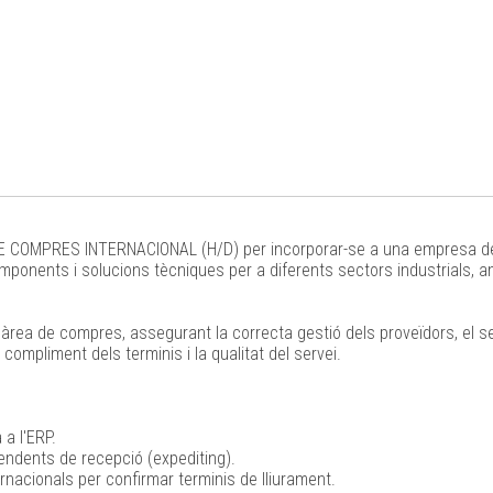
MPRES INTERNACIONAL (H/D) per incorporar-se a una empresa del se
components i solucions tècniques per a diferents sectors industrials,
àrea de compres, assegurant la correcta gestió dels proveïdors, el 
 compliment dels terminis i la qualitat del servei.
a l'ERP.
endents de recepció (expediting).
rnacionals per confirmar terminis de lliurament.