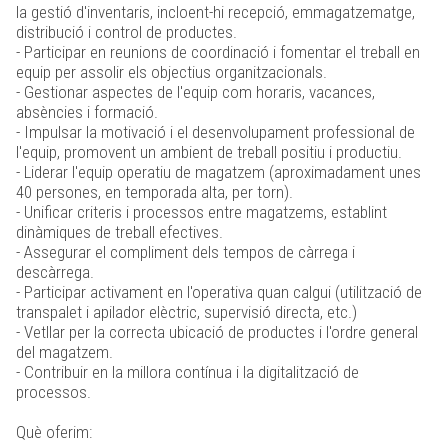
la gestió d'inventaris, incloent-hi recepció, emmagatzematge,
distribució i control de productes.
- Participar en reunions de coordinació i fomentar el treball en
equip per assolir els objectius organitzacionals.
- Gestionar aspectes de l'equip com horaris, vacances,
absències i formació.
- Impulsar la motivació i el desenvolupament professional de
l'equip, promovent un ambient de treball positiu i productiu.
- Liderar l'equip operatiu de magatzem (aproximadament unes
40 persones, en temporada alta, per torn).
- Unificar criteris i processos entre magatzems, establint
dinàmiques de treball efectives.
- Assegurar el compliment dels tempos de càrrega i
descàrrega.
- Participar activament en l'operativa quan calgui (utilització de
transpalet i apilador elèctric, supervisió directa, etc.)
- Vetllar per la correcta ubicació de productes i l'ordre general
del magatzem.
- Contribuir en la millora contínua i la digitalització de
processos.
Què oferim: