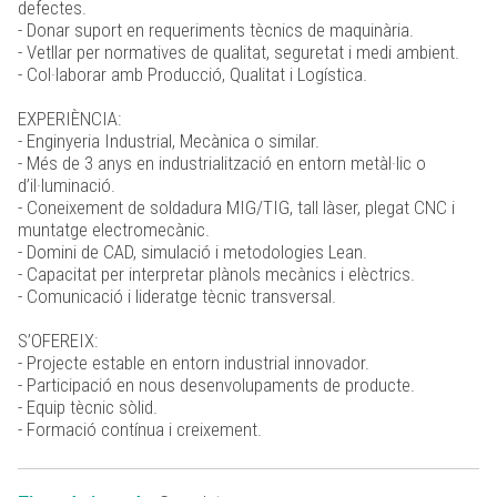
defectes.
- Donar suport en requeriments tècnics de maquinària.
- Vetllar per normatives de qualitat, seguretat i medi ambient.
- Col·laborar amb Producció, Qualitat i Logística.
EXPERIÈNCIA:
- Enginyeria Industrial, Mecànica o similar.
- Més de 3 anys en industrialització en entorn metàl·lic o
d’il·luminació.
- Coneixement de soldadura MIG/TIG, tall làser, plegat CNC i
muntatge electromecànic.
- Domini de CAD, simulació i metodologies Lean.
- Capacitat per interpretar plànols mecànics i elèctrics.
- Comunicació i lideratge tècnic transversal.
S’OFEREIX:
- Projecte estable en entorn industrial innovador.
- Participació en nous desenvolupaments de producte.
- Equip tècnic sòlid.
- Formació contínua i creixement.