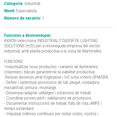
Categoria:
Industrial
Nivell:
Especialista
Número de vacants:
1
Funcions a desenvolupar:
AXXON selecciona INDUSTRIALITZADOR DE LIGHTING
SOLUTIONS (H/D) per a reconeguda empresa del sector
industrial, amb planta productiva a la zona de Martorelles.
FUNCIONS:
-Industrialitzar nous productes i variants de lluminàries,
columnes i bàculs garantint-ne la viabilitat productiva.
-Revisar dissenys amb Enginyeria i I+D sota criteris DFM/DFA.
- Definir i optimitzar processos de tall, plegat, soldadura,
mecanitzat, pintura i muntatge.
- Dissenyar/adaptar utillatges i estacions de treball.
- Coordinar proves pilot i validacions de processos.
- Documentar instruccions de treball, fulls de ruta, AMFE i
temps estàndard.
- Impulsar millores contínues per reduir cicles, costos i