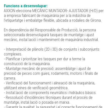
Funcions a desenvolupar:
AXXON elecciona MECÀNIC MUNTADOR- AJUSTADOR (H/D) per
a empresa fabricant de maquinària per a la indústria de
l'etiquetatge i embalatge flexible, ubicada a rodalies de Girona.
En dependència del Responsable de Producció, la persona
seleccionada desenvoluparà tasques de muntatge i ajust
mecànic, instal.lació i manteniment de maquinària industrial.
- Interpretació de plànols (2D i 3D) de conjunts i subconjunts
complexes.
- Planificar i prioritzar les tasques per dur a terme la
construcció de la maquinària.
- Muntatge mecànic de precisió: assemblatge i ajust de
precisió de peces com guies, rodaments, motors i finals de
carrera.
- Verificació del funcionament i alineació de la maquinària,
utilitzant eines de verificació geomètrica.
- Instal.lació de components neumàtics i hidràulics bàsics.
- Ressolució d'incidències tècniques durant el procés de
muntatge, instal.lació o posada en marxa.
- Garantir la qualitat, la seguretat i el correcte funcionament de