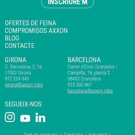
INSCRIURE'M
OFERTES DE FEINA
COMPROMISOS AXXON
BLOG
CONTACTE
GIRONA
BARCELONA
C. Barcelona, 2, 1a
Carrer d'Enric Granados i
17002 Girona
Campiña, 18, planta 2
972 224 940
08403 Granollers
girona@axxon.jobs
935 500 867
barcelona@axxon.jobs
SEGUEIX-NOS
Codi de conducta
|
Canal ètic
|
Avís legal
|