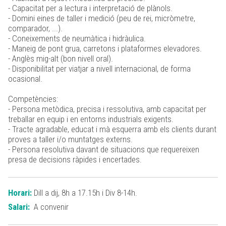
- Capacitat per a lectura i interpretació de plànols.
- Domini eines de taller i medició (peu de rei, micròmetre,
comparador, ...).
- Coneixements de neumàtica i hidràulica.
- Maneig de pont grua, carretons i plataformes elevadores.
- Anglès mig-alt (bon nivell oral).
- Disponibilitat per viatjar a nivell internacional, de forma
ocasional.
Competències:
- Persona metòdica, precisa i ressolutiva, amb capacitat per
treballar en equip i en entorns industrials exigents.
- Tracte agradable, educat i mà esquerra amb els clients durant
proves a taller i/o muntatges externs.
- Persona resolutiva davant de situacions que requereixen
presa de decisions ràpides i encertades.
Horari:
Dill a dij, 8h a 17.15h i Div 8-14h.
Salari:
A convenir