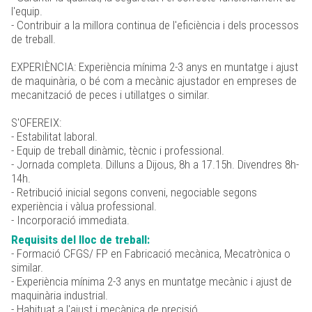
l'equip.
- Contribuir a la millora continua de l'eficiència i dels processos
de treball.
EXPERIÈNCIA: Experiència mínima 2-3 anys en muntatge i ajust
de maquinària, o bé com a mecànic ajustador en empreses de
mecanització de peces i utillatges o similar.
S'OFEREIX:
- Estabilitat laboral.
- Equip de treball dinàmic, tècnic i professional.
- Jornada completa. Dilluns a Dijous, 8h a 17.15h. Divendres 8h-
14h.
- Retribució inicial segons conveni, negociable segons
experiència i vàlua professional.
- Incorporació immediata.
Requisits del lloc de treball:
- Formació CFGS/ FP en Fabricació mecànica, Mecatrònica o
similar.
- Experiència mínima 2-3 anys en muntatge mecànic i ajust de
maquinària industrial.
- Habituat a l'ajust i mecànica de precisió.