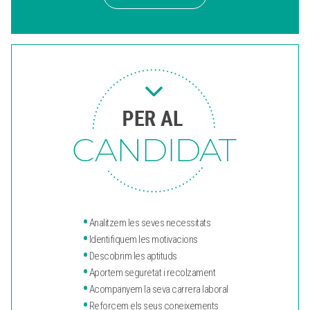
•
Analitzem les seves necessitats
•
Identifiquem les motivacions
•
Descobrim les aptituds
•
Aportem seguretat i recolzament
•
Acompanyem la seva carrera laboral
•
Reforcem els seus coneixements