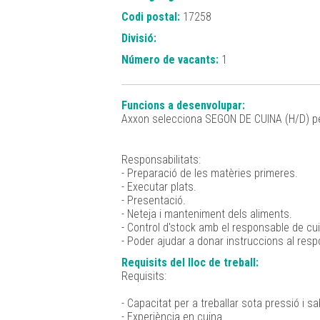
Codi postal:
17258
Divisió:
Número de vacants:
1
Funcions a desenvolupar:
Axxon selecciona SEGON DE CUINA (H/D) per r
Responsabilitats:
- Preparació de les matèries primeres.
- Executar plats.
- Presentació.
- Neteja i manteniment dels aliments.
- Control d'stock amb el responsable de cu
- Poder ajudar a donar instruccions al res
Requisits del lloc de treball:
Requisits:
- Capacitat per a treballar sota pressió i s
- Experiència en cuina