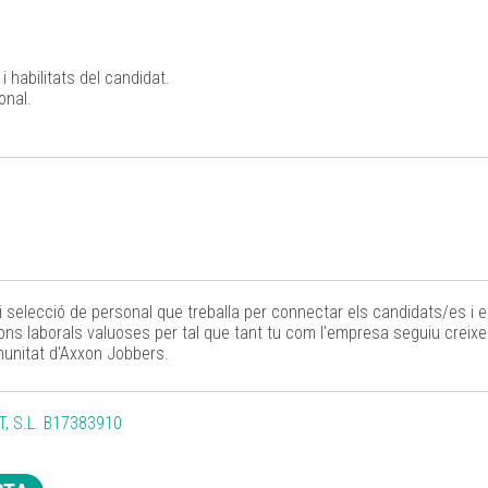
i habilitats del candidat.
onal.
i selecció de personal que treballa per connectar els candidats/es i
s laborals valuoses per tal que tant tu com l'empresa seguiu creixen
munitat d'Axxon Jobbers.
T, S.L. B17383910