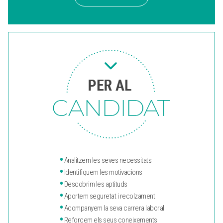
•
Analitzem les seves necessitats
•
Identifiquem les motivacions
•
Descobrim les aptituds
•
Aportem seguretat i recolzament
•
Acompanyem la seva carrera laboral
•
Reforcem els seus coneixements