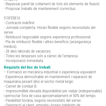
- Repassar parell de collament de tots els elements de fixació.
- Proposar treballs de manteniment correctius.
S'OFEREIX:
- Contracte indefinit.
- Jornada complerta. Horari flexible segons necessitats del
servei.
- Retribució negociable segons experiència professional.
- Pla de retribució flexible i altres beneficis (assegurança
mèdica).
- 26 dies laborals de vacances.
- Totes les despeses són a càrrec de l'empresa.
- Incorporació immediata.
Requisits del lloc de treball:
– Formació en mecànica industrial o experiència equivalent.
- Experiència demostrable en manteniment i reparació de
maquinària pesant dins el sector metal·lúrgic.
- Carnet de conduir B.
- Imprescindible elevada disponibilitat per viatjar (indispensable)
i pernoctar fora de casa aproximadament el 50% del temps.
- Flexibilitat horària, segons necessitats del servei.
- Orientació al client, empatia i bones habilitats de