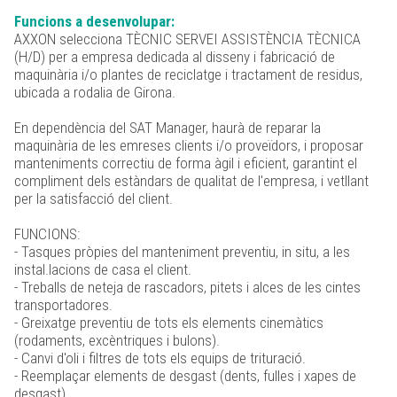
Funcions a desenvolupar:
AXXON selecciona TÈCNIC SERVEI ASSISTÈNCIA TÈCNICA
(H/D) per a empresa dedicada al disseny i fabricació de
maquinària i/o plantes de reciclatge i tractament de residus,
ubicada a rodalia de Girona.
En dependència del SAT Manager, haurà de reparar la
maquinària de les emreses clients i/o proveïdors, i proposar
manteniments correctiu de forma àgil i eficient, garantint el
compliment dels estàndars de qualitat de l'empresa, i vetllant
per la satisfacció del client.
FUNCIONS:
- Tasques pròpies del manteniment preventiu, in situ, a les
instal.lacions de casa el client.
- Treballs de neteja de rascadors, pitets i alces de les cintes
transportadores.
- Greixatge preventiu de tots els elements cinemàtics
(rodaments, excèntriques i bulons).
- Canvi d'oli i filtres de tots els equips de trituració.
- Reemplaçar elements de desgast (dents, fulles i xapes de
desgast).