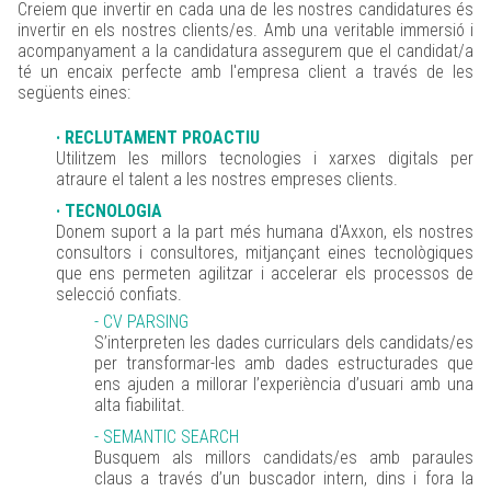
Creiem que invertir en cada una de les nostres candidatures és
invertir en els nostres clients/es. Amb una veritable immersió i
acompanyament a la candidatura assegurem que el candidat/a
té un encaix perfecte amb l'empresa client a través de les
següents eines:
· RECLUTAMENT PROACTIU
Utilitzem les millors tecnologies i xarxes digitals per
atraure el talent a les nostres empreses clients.
· TECNOLOGIA
Donem suport a la part més humana d'Axxon, els nostres
consultors i consultores, mitjançant eines tecnològiques
que ens permeten agilitzar i accelerar els processos de
selecció confiats.
- CV PARSING
S’interpreten les dades curriculars dels candidats/es
per transformar-les amb dades estructurades que
ens ajuden a millorar l’experiència d’usuari amb una
alta fiabilitat.
- SEMANTIC SEARCH
Busquem als millors candidats/es amb paraules
claus a través d’un buscador intern, dins i fora la