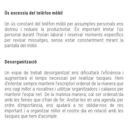
Ús excessiu del telèfon mòbil
Un ús constant del telèfon mòbil per assumptes personals ens
distreu i redueix la productivitat. És important limitar l’ús
personal durant l’horari laboral i reservar moments específics
per revisar missatges, sense estar constantment mirant la
pantalla del mòbil.
Desorganització
Un espai de treball desorganitzat ens dificultarà l’eficiència i
augmentarà el temps necessari per realitzar tasques. Hem
d’intentar sempre mantenir l’escriptori ordenat de la manera que
ens vagi millor a nosaltres i utilitzar organitzadors i calaixos per
mantenir l’espai net. De la mateixa manera, cal ser ordenat/da
amb les feines que s’han de fer. Anotar-les en una agenda, per
ordre d’importància, ens ajudarà a no oblidar-nos de res
important i a organitzar millor el nostre dia en relació amb les
tasques que hem d’acomplir.