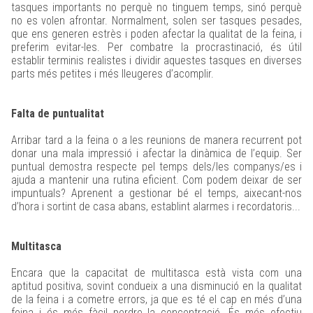
tasques importants no perquè no tinguem temps, sinó perquè
no es volen afrontar. Normalment, solen ser tasques pesades,
que ens generen estrès i poden afectar la qualitat de la feina, i
preferim evitar-les. Per combatre la procrastinació, és útil
establir terminis realistes i dividir aquestes tasques en diverses
parts més petites i més lleugeres d’acomplir.
Falta de puntualitat
Arribar tard a la feina o a les reunions de manera recurrent pot
donar una mala impressió i afectar la dinàmica de l’equip. Ser
puntual demostra respecte pel temps dels/les companys/es i
ajuda a mantenir una rutina eficient. Com podem deixar de ser
impuntuals? Aprenent a gestionar bé el temps, aixecant-nos
d’hora i sortint de casa abans, establint alarmes i recordatoris...
Multitasca
Encara que la capacitat de multitasca està vista com una
aptitud positiva, sovint condueix a una disminució en la qualitat
de la feina i a cometre errors, ja que es té el cap en més d’una
feina i és més fàcil perdre la concentració. És més efectiu