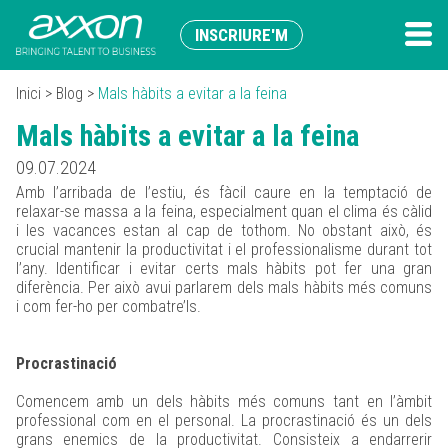
INSCRIURE'M
Inici
>
Blog
>
Mals hàbits a evitar a la feina
Mals hàbits a evitar a la feina
09.07.2024
Amb l’arribada de l’estiu, és fàcil caure en la temptació de
relaxar-se massa a la feina, especialment quan el clima és càlid
i les vacances estan al cap de tothom. No obstant això, és
crucial mantenir la productivitat i el professionalisme durant tot
l’any. Identificar i evitar certs mals hàbits pot fer una gran
diferència. Per això avui parlarem dels mals hàbits més comuns
i com fer-ho per combatre’ls.
Procrastinació
Comencem amb un dels hàbits més comuns tant en l’àmbit
professional com en el personal. La procrastinació és un dels
grans enemics de la productivitat. Consisteix a endarrerir